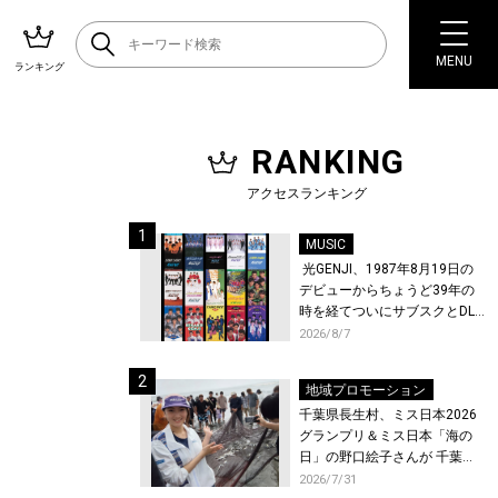
MENU
ランキング
RANKING
アクセスランキング
MUSIC
光GENJI、1987年8月19日の
デビューからちょうど39年の
時を経てついにサブスクとDL
配信が解禁！
2026/8/7
地域プロモーション
千葉県長生村、ミス日本2026
グランプリ＆ミス日本「海の
日」の野口絵子さんが 千葉県
唯一の村・長生村で地引網を
2026/7/31