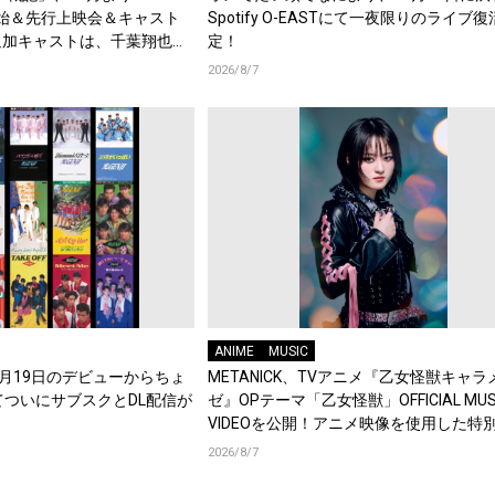
始＆先行上映会＆キャスト
Spotify O-EASTにて一夜限りのライブ
追加キャストは、千葉翔也、
定！
綿貫竜之介！PV第1弾公
2026/8/7
メント到着！
ANIME
MUSIC
年8月19日のデビューからちょ
METANICK、TVアニメ『乙女怪獣キャラ
てついにサブスクとDL配信が
ゼ』OPテーマ「乙女怪獣」OFFICIAL MUS
VIDEOを公開！アニメ映像を使用した特
集！
2026/8/7