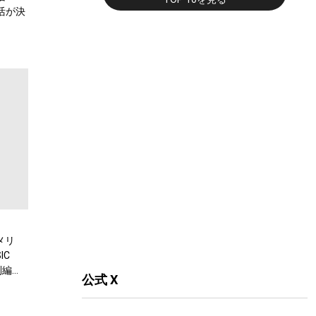
復活が決
メリ
IC
別編
公式 X