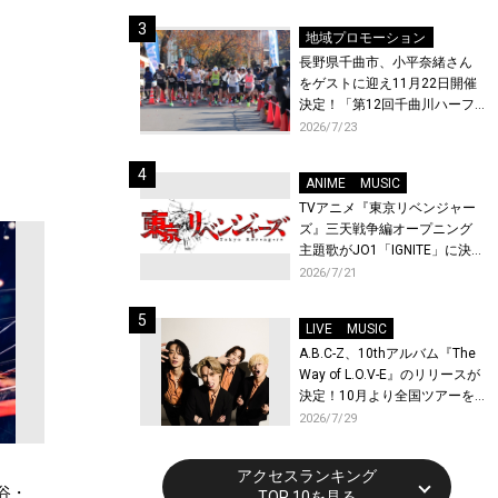
体験！
地域プロモーション
長野県千曲市、小平奈緒さん
をゲストに迎え11月22日開催
決定！「第12回千曲川ハーフ
マラソン」エントリー受付開
2026/7/23
始！
ANIME
MUSIC
TVアニメ『東京リベンジャー
ズ』三天戦争編オープニング
主題歌がJO1「IGNITE」に決
定！メンバー全員から喜びと
2026/7/21
作品への想いあふれるコメン
トが到着！9月に東京・大阪で
LIVE
MUSIC
先行上映会を開催！
A.B.C-Z、10thアルバム『The
Way of L.O.V-E』のリリースが
決定！10月より全国ツアーを
開催！
2026/7/29
アクセスランキング
谷・
TOP 10を見る