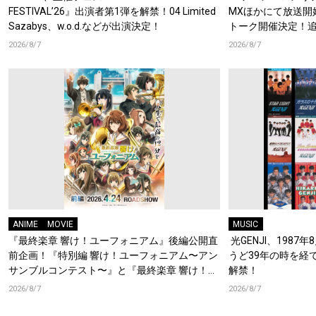
FESTIVAL’26』出演者第1弾を解禁！04 Limited
MXほかにて放送開
Sazabys、w.o.d.などが出演決定！
トーク開催決定！
梶原岳人、堀江瞬、
2026/8/7
2026/8/7
開！キャストもコ
ANIME
MOVIE
MUSIC
『最終楽章 響け！ユーフォニアム』後編公開直
光GENJI、1987
前企画！『特別編 響け！ユーフォニアム〜アン
うど39年の時を経
サンブルコンテスト〜』と『最終楽章 響け！ユ
解禁！
ーフォニアム』前編の一挙上映が決定！
2026/8/7
2026/8/7