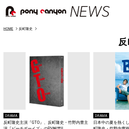
HOME
反町隆史
反
DRAMA
DRAMA
反町隆史主演『GTO』、反町隆史・竹野内豊主
日本中の夏を熱くし
演『ビーチボーイズ』のPV解禁‼
町隆史・竹野内豊