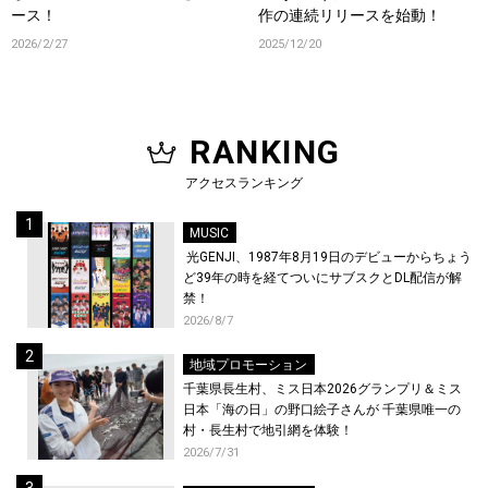
ース！
作の連続リリースを始動！
2026/2/27
2025/12/20
RANKING
アクセスランキング
MUSIC
光GENJI、1987年8月19日のデビューからちょう
ど39年の時を経てついにサブスクとDL配信が解
禁！
2026/8/7
地域プロモーション
千葉県長生村、ミス日本2026グランプリ＆ミス
日本「海の日」の野口絵子さんが 千葉県唯一の
村・長生村で地引網を体験！
2026/7/31