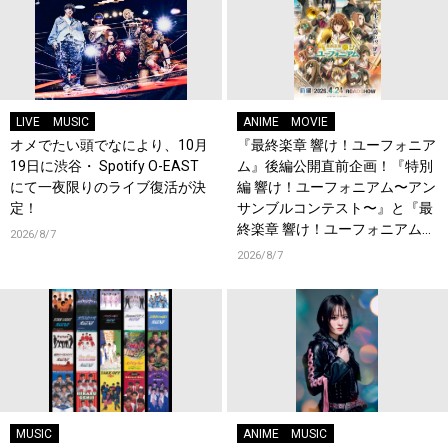
LIVE
MUSIC
ANIME
MOVIE
オメでたい頭でなにより、10月
『最終楽章 響け！ユーフォニア
19日に渋谷・ Spotify O-EAST
ム』後編公開直前企画！『特別
にて一夜限りのライブ復活が決
編 響け！ユーフォニアム〜アン
定！
サンブルコンテスト〜』と『最
終楽章 響け！ユーフォニアム』
2026/8/7
前編の一挙上映が決定！
2026/8/7
MUSIC
ANIME
MUSIC