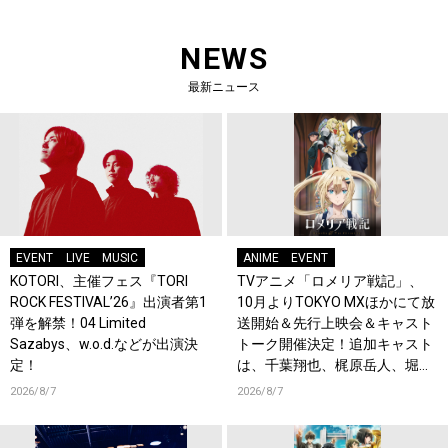
NEWS
最新ニュース
EVENT
LIVE
MUSIC
ANIME
EVENT
KOTORI、主催フェス『TORI
TVアニメ「ロメリア戦記」、
ROCK FESTIVAL’26』出演者第1
10月よりTOKYO MXほかにて放
弾を解禁！04 Limited
送開始＆先行上映会＆キャスト
Sazabys、w.o.d.などが出演決
トーク開催決定！追加キャスト
定！
は、千葉翔也、梶原岳人、堀江
瞬、綿貫竜之介！PV第1弾公
2026/8/7
2026/8/7
開！キャストもコメント到着！