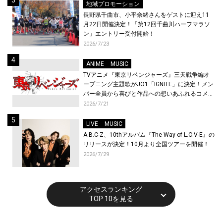
地域プロモーション
長野県千曲市、小平奈緒さんをゲストに迎え11
月22日開催決定！「第12回千曲川ハーフマラソ
ン」エントリー受付開始！
2026/7/23
ANIME
MUSIC
TVアニメ『東京リベンジャーズ』三天戦争編オ
ープニング主題歌がJO1「IGNITE」に決定！メン
バー全員から喜びと作品への想いあふれるコメン
トが到着！9月に東京・大阪で先行上映会を開
2026/7/21
催！
LIVE
MUSIC
A.B.C-Z、10thアルバム『The Way of L.O.V-E』の
リリースが決定！10月より全国ツアーを開催！
2026/7/29
アクセスランキング
TOP 10を見る