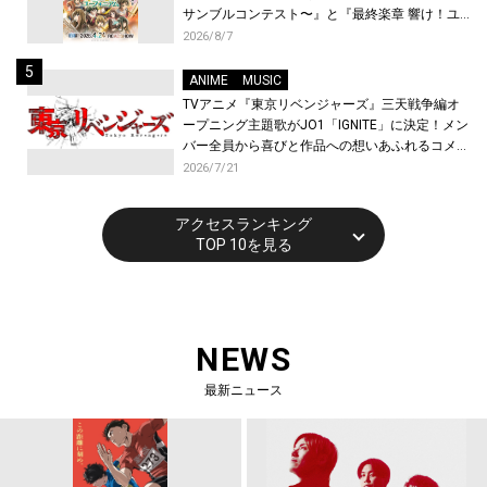
サンブルコンテスト〜』と『最終楽章 響け！ユ
ーフォニアム』前編の一挙上映が決定！
2026/8/7
ANIME
MUSIC
TVアニメ『東京リベンジャーズ』三天戦争編オ
ープニング主題歌がJO1「IGNITE」に決定！メン
バー全員から喜びと作品への想いあふれるコメン
トが到着！9月に東京・大阪で先行上映会を開
2026/7/21
催！
アクセスランキング
TOP 10を見る
NEWS
最新ニュース