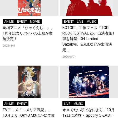
ANIME
EVENT
MOVIE
EVENT
LIVE
MUSIC
劇場アニメ『ひゃくえむ。』、
KOTORI、主催フェス『TORI
1周年記念リバイバル上映が実
ROCK FESTIVAL’26』出演者第1
施決定！
弾を解禁！04 Limited
Sazabys、w.o.d.などが出演決
2026/8/8
定！
2026/8/7
ANIME
EVENT
LIVE
MUSIC
TVアニメ「ロメリア戦記」、
オメでたい頭でなにより、10月
10月よりTOKYO MXほかにて放
19日に渋谷・ Spotify O-EAST