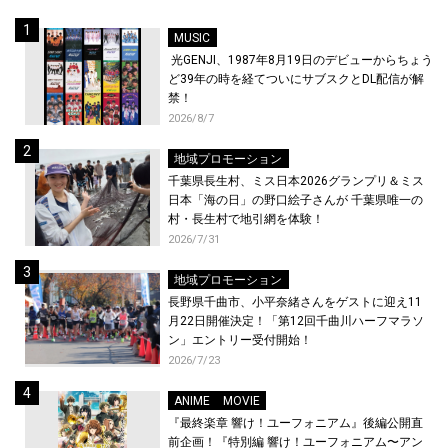
MUSIC
光GENJI、1987年8月19日のデビューからちょう
ど39年の時を経てついにサブスクとDL配信が解
禁！
2026/8/7
地域プロモーション
千葉県長生村、ミス日本2026グランプリ＆ミス
日本「海の日」の野口絵子さんが 千葉県唯一の
村・長生村で地引網を体験！
2026/7/31
地域プロモーション
長野県千曲市、小平奈緒さんをゲストに迎え11
月22日開催決定！「第12回千曲川ハーフマラソ
ン」エントリー受付開始！
2026/7/23
ANIME
MOVIE
『最終楽章 響け！ユーフォニアム』後編公開直
前企画！『特別編 響け！ユーフォニアム〜アン