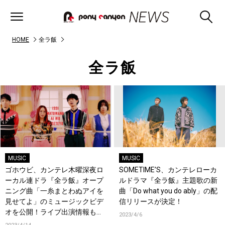
HOME
全ラ飯
全ラ飯
MUSIC
MUSIC
ゴホウビ、カンテレ木曜深夜ロ
SOMETIME’S、カンテレローカ
ーカル連ドラ『全ラ飯』オープ
ルドラマ『全ラ飯』主題歌の新
ニング曲「一糸まとわぬアイを
曲「Do what you do ably」の配
見せてよ」のミュージックビデ
信リリースが決定！
オを公開！ライブ出演情報も
2023/4/6
続々公開！