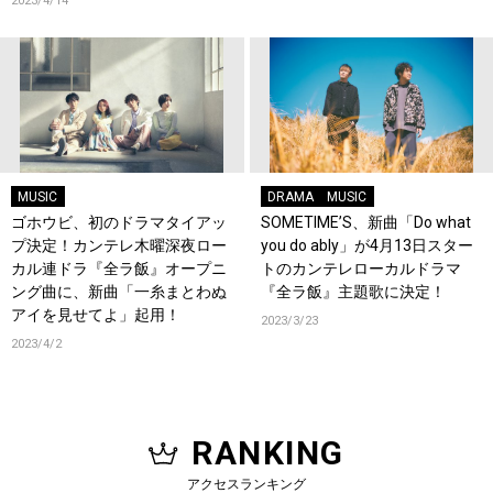
2023/4/14
MUSIC
DRAMA
MUSIC
ゴホウビ、初のドラマタイアッ
SOMETIME’S、新曲「Do what
プ決定！カンテレ木曜深夜ロー
you do ably」が4月13日スター
カル連ドラ『全ラ飯』オープニ
トのカンテレローカルドラマ
ング曲に、新曲「一糸まとわぬ
『全ラ飯』主題歌に決定！
アイを見せてよ」起用！
2023/3/23
2023/4/2
RANKING
アクセスランキング