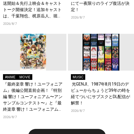
送開始＆先行上映会＆キャスト
にて一夜限りのライブ復活が決
トーク開催決定！追加キャスト
定！
は、千葉翔也、梶原岳人、堀江
2026/8/7
瞬、綿貫竜之介！PV第1弾公
2026/8/7
開！キャストもコメント到着！
ANIME
MOVIE
MUSIC
『最終楽章 響け！ユーフォニア
光GENJI、1987年8月19日のデ
ム』後編公開直前企画！『特別
ビューからちょうど39年の時を
編 響け！ユーフォニアム〜アン
経てついにサブスクとDL配信が
サンブルコンテスト〜』と『最
解禁！
終楽章 響け！ユーフォニアム』
2026/8/7
前編の一挙上映が決定！
2026/8/7