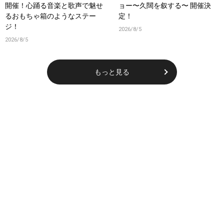
開催！心踊る音楽と歌声で魅せ
ョー〜久闊を叙する〜 開催決
るおもちゃ箱のようなステー
定！
ジ！
2026/8/5
2026/8/5
もっと見る