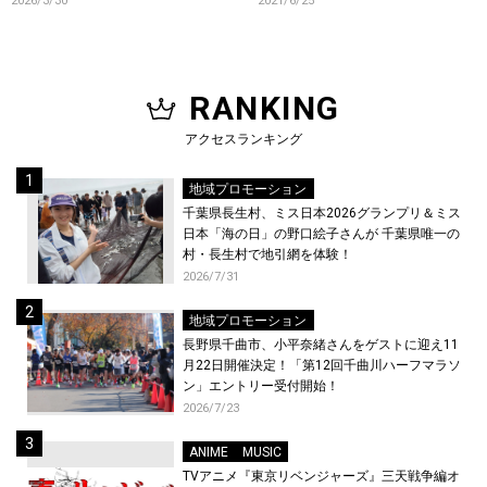
2026/3/30
2021/6/25
RANKING
アクセスランキング
地域プロモーション
千葉県長生村、ミス日本2026グランプリ＆ミス
日本「海の日」の野口絵子さんが 千葉県唯一の
村・長生村で地引網を体験！
2026/7/31
地域プロモーション
長野県千曲市、小平奈緒さんをゲストに迎え11
月22日開催決定！「第12回千曲川ハーフマラソ
ン」エントリー受付開始！
2026/7/23
ANIME
MUSIC
TVアニメ『東京リベンジャーズ』三天戦争編オ