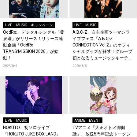
LIVE
MUSIC
キャンペーン
LIVE
MUSIC
OddRe:、デジタルシングル「黄
A.B.C-Z、自主企画ツーマンラ
泉還」がリリース！リリース連
イブフェス『A.B.C-Z
動企画「OddRe:
CONNECTION Vol.2』のオフィ
TRANS:MISSION 2026」が始
シャルグッズが解禁！グループ
動！
初となるミュージックキーチェ
ーンが登場！
2026/8/5
2026/8/5
LIVE
MUSIC
ANIME
EVENT
HOKUTO、初ソロライブ
TVアニメ「大正オトメ御伽
『HOKUTO JUKE BOX LAND』
話」、放送5周年記念トークシ