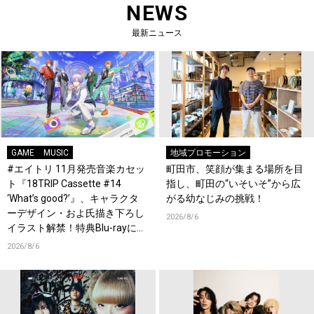
NEWS
最新ニュース
GAME
MUSIC
地域プロモーション
#エイトリ 11月発売音楽カセッ
町田市、笑顔が集まる場所を目
ト『18TRIP Cassette #14
指し、町田の“いそいそ”から広
‘What’s good?’』、キャラクタ
がる幼なじみの挑戦！
ーデザイン・およ氏描き下ろし
2026/8/6
イラスト解禁！特典Blu-rayには
『HAMAツアーズ全体会議』が
2026/8/6
収録！