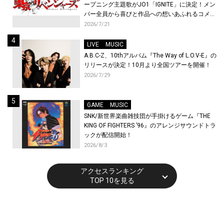
ープニング主題歌がJO1「IGNITE」に決定！メン
バー全員から喜びと作品への想いあふれるコメン
トが到着！9月に東京・大阪で先行上映会を開
2026/7/21
催！
LIVE
MUSIC
A.B.C-Z、10thアルバム『The Way of L.O.V-E』の
リリースが決定！10月より全国ツアーを開催！
2026/7/29
GAME
MUSIC
SNK/新世界楽曲雑技団が手掛けるゲーム『THE
KING OF FIGHTERS ’96』のアレンジサウンドトラ
ックが配信開始！
2026/8/3
アクセスランキング
TOP 10を見る