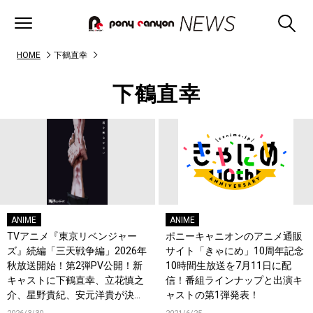
HOME
下鶴直幸
下鶴直幸
ANIME
ANIME
TVアニメ『東京リベンジャー
ポニーキャニオンのアニメ通販
ズ』続編「三天戦争編」2026年
サイト「きゃにめ」10周年記念
秋放送開始！第2弾PV公開！新
10時間生放送を7月11日に配
キャストに下鶴直幸、立花慎之
信！番組ラインナップと出演キ
介、星野貴紀、安元洋貴が決
ャストの第1弾発表！
定！