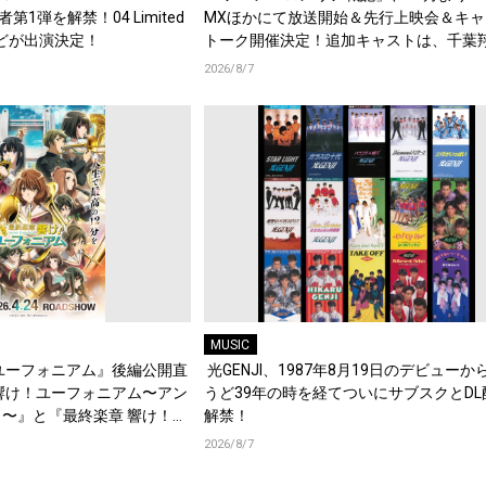
演者第1弾を解禁！04 Limited
MXほかにて放送開始＆先行上映会＆キャ
d.などが出演決定！
トーク開催決定！追加キャストは、千葉
梶原岳人、堀江瞬、綿貫竜之介！PV第1
2026/8/7
開！キャストもコメント到着！
MUSIC
ユーフォニアム』後編公開直
光GENJI、1987年8月19日のデビューか
響け！ユーフォニアム〜アン
うど39年の時を経てついにサブスクとDL
〜』と『最終楽章 響け！ユ
解禁！
編の一挙上映が決定！
2026/8/7