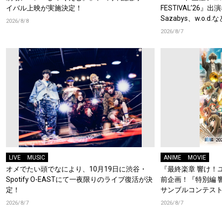
イバル上映が実施決定！
FESTIVAL’26』出
Sazabys、w.o.
2026/8/8
2026/8/7
LIVE
MUSIC
ANIME
MOVIE
オメでたい頭でなにより、10月19日に渋谷・
『最終楽章 響け！
Spotify O-EASTにて一夜限りのライブ復活が決
前企画！『特別編 
定！
サンブルコンテスト
ーフォニアム』前
2026/8/7
2026/8/7