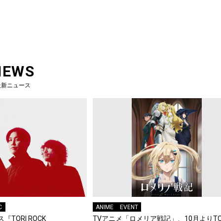
NEWS
最新ニュース
C
ANIME
EVENT
『TORI ROCK
TVアニメ「ロメリア戦記」、10月よりTO