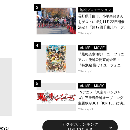
体験！
地域プロモーション
長野県千曲市、小平奈緒さん
をゲストに迎え11月22日開催
決定！「第12回千曲川ハーフ
マラソン」エントリー受付開
2026/7/23
始！
ANIME
MOVIE
『最終楽章 響け！ユーフォニ
アム』後編公開直前企画！
『特別編 響け！ユーフォニア
ム〜アンサンブルコンテス
2026/8/7
ト〜』と『最終楽章 響け！ユ
ーフォニアム』前編の一挙上
ANIME
MUSIC
映が決定！
TVアニメ『東京リベンジャー
ズ』三天戦争編オープニング
主題歌がJO1「IGNITE」に決
定！メンバー全員から喜びと
2026/7/21
作品への想いあふれるコメン
トが到着！9月に東京・大阪で
アクセスランキング
先行上映会を開催！
KYO
TOP 10を見る