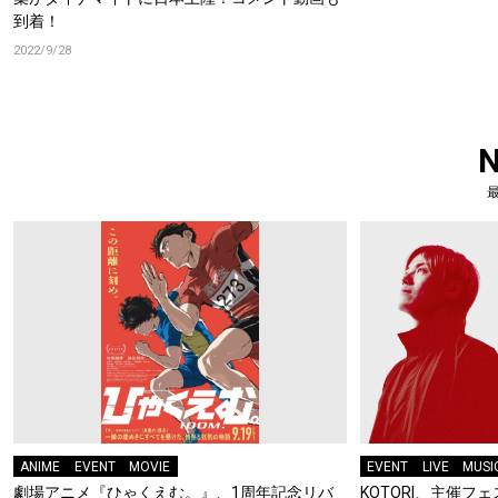
到着！
2022/9/28
ANIME
EVENT
MOVIE
EVENT
LIVE
MUSI
劇場アニメ『ひゃくえむ。』、1周年記念リバ
KOTORI、主催フェス