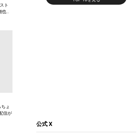
スト
翔也、
弾公
らちょ
配信が
公式 X