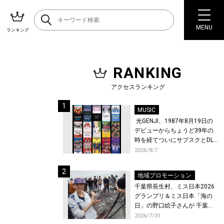
MENU
ランキング
RANKING
アクセスランキング
MUSIC
光GENJI、1987年8月19日の
デビューからちょうど39年の
時を経てついにサブスクとDL
配信が解禁！
2026/8/7
地域プロモーション
千葉県長生村、ミス日本2026
グランプリ＆ミス日本「海の
日」の野口絵子さんが 千葉県
唯一の村・長生村で地引網を
2026/7/31