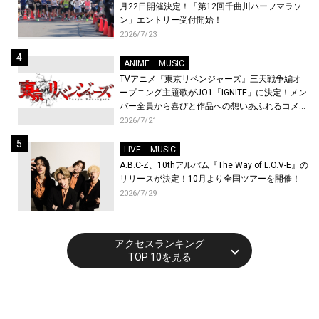
月22日開催決定！「第12回千曲川ハーフマラソ
ン」エントリー受付開始！
2026/7/23
ANIME
MUSIC
TVアニメ『東京リベンジャーズ』三天戦争編オ
ープニング主題歌がJO1「IGNITE」に決定！メン
バー全員から喜びと作品への想いあふれるコメン
トが到着！9月に東京・大阪で先行上映会を開
2026/7/21
催！
LIVE
MUSIC
A.B.C-Z、10thアルバム『The Way of L.O.V-E』の
リリースが決定！10月より全国ツアーを開催！
2026/7/29
アクセスランキング
TOP 10を見る