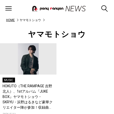
HOME
ヤマモトショウ
ヤマモトショウ
MUSIC
HOKUTO（THE RAMPAGE 吉野
北人）、1stアルバム『JUKE
BOX』ヤマモトショウ・
SKRYU・浜野はるきなど豪華ク
リエイター陣が参加！収録曲を
一挙公開＆新曲「軽率」配信！