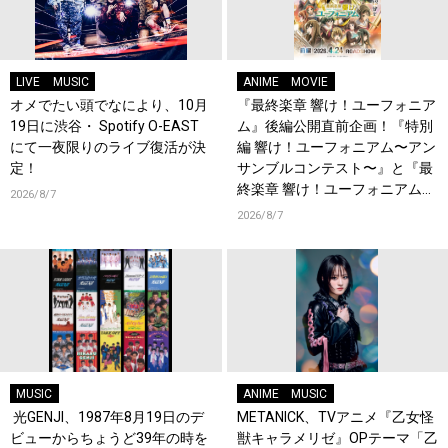
LIVE
MUSIC
ANIME
MOVIE
オメでたい頭でなにより、10月
『最終楽章 響け！ユーフォニア
19日に渋谷・ Spotify O-EAST
ム』後編公開直前企画！『特別
にて一夜限りのライブ復活が決
編 響け！ユーフォニアム〜アン
定！
サンブルコンテスト〜』と『最
終楽章 響け！ユーフォニアム』
2026/8/7
前編の一挙上映が決定！
2026/8/7
MUSIC
ANIME
MUSIC
光GENJI、1987年8月19日のデ
METANICK、TVアニメ『乙女怪
ビューからちょうど39年の時を
獣キャラメリゼ』OPテーマ「乙