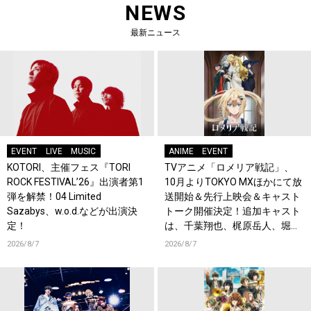
NEWS
最新ニュース
EVENT
LIVE
MUSIC
ANIME
EVENT
KOTORI、主催フェス『TORI
TVアニメ「ロメリア戦記」、
ROCK FESTIVAL’26』出演者第1
10月よりTOKYO MXほかにて放
弾を解禁！04 Limited
送開始＆先行上映会＆キャスト
Sazabys、w.o.d.などが出演決
トーク開催決定！追加キャスト
定！
は、千葉翔也、梶原岳人、堀江
瞬、綿貫竜之介！PV第1弾公
2026/8/7
2026/8/7
開！キャストもコメント到着！