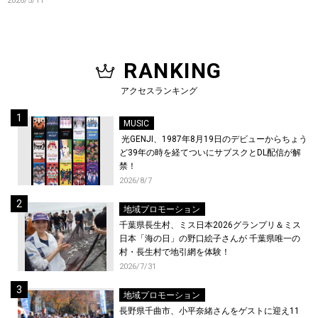
2026/5/11
コメントも到着！
RANKING
アクセスランキング
MUSIC
光GENJI、1987年8月19日のデビューからちょう
ど39年の時を経てついにサブスクとDL配信が解
禁！
2026/8/7
地域プロモーション
千葉県長生村、ミス日本2026グランプリ＆ミス
日本「海の日」の野口絵子さんが 千葉県唯一の
村・長生村で地引網を体験！
2026/7/31
地域プロモーション
長野県千曲市、小平奈緒さんをゲストに迎え11