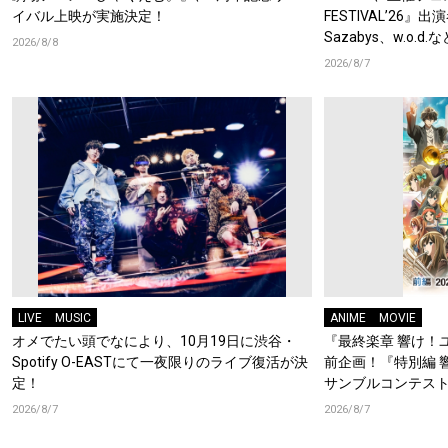
イバル上映が実施決定！
FESTIVAL’26』出
Sazabys、w.o.
2026/8/8
2026/8/7
LIVE
MUSIC
ANIME
MOVIE
オメでたい頭でなにより、10月19日に渋谷・
『最終楽章 響け！
Spotify O-EASTにて一夜限りのライブ復活が決
前企画！『特別編 
定！
サンブルコンテスト
ーフォニアム』前
2026/8/7
2026/8/7