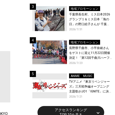
ト〜』と『最終楽章 響け！ユ
ーフォニアム』前編の一挙上
地域プロモーション
映が決定！
千葉県長生村、ミス日本2026
グランプリ＆ミス日本「海の
日」の野口絵子さんが 千葉県
唯一の村・長生村で地引網を
2026/7/31
体験！
地域プロモーション
長野県千曲市、小平奈緒さん
をゲストに迎え11月22日開催
決定！「第12回千曲川ハーフ
マラソン」エントリー受付開
2026/7/23
始！
ANIME
MUSIC
TVアニメ『東京リベンジャー
ズ』三天戦争編オープニング
主題歌がJO1「IGNITE」に決
定！メンバー全員から喜びと
2026/7/21
作品への想いあふれるコメン
トが到着！9月に東京・大阪で
アクセスランキング
先行上映会を開催！
KYO
TOP 10を見る