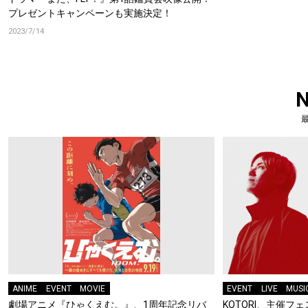
プレゼントキャンペーンも実施決定！
2023/7/14
ANIME
EVENT
MOVIE
EVENT
LIVE
MUSI
劇場アニメ『ひゃくえむ。』、1周年記念リバ
KOTORI、主催フェス