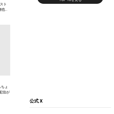
スト
翔也、
弾公
らちょ
配信が
公式 X