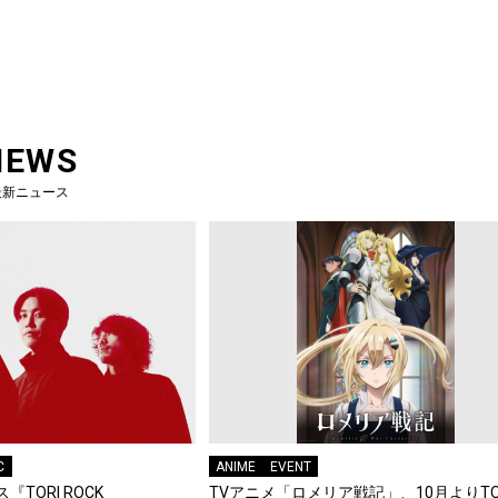
NEWS
最新ニュース
C
ANIME
EVENT
『TORI ROCK
TVアニメ「ロメリア戦記」、10月よりTO