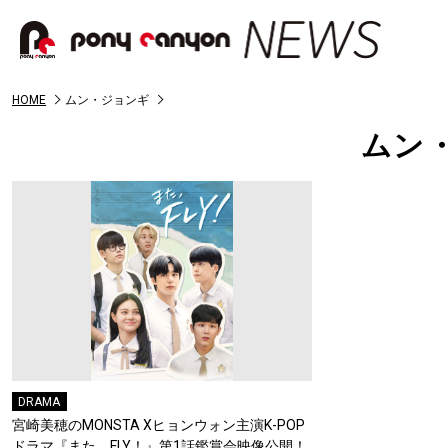
HOME
ムン・ジョンギ
ムン
DRAMA
宮崎美穂のMONSTA Xヒョンウォン主演K-POP
ドラマ『また、FLY！』第1話鑑賞会映像公開！