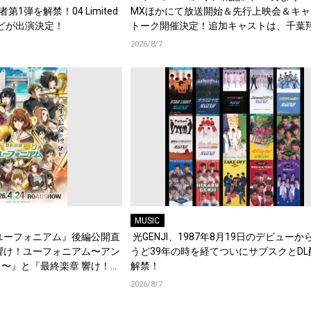
演者第1弾を解禁！04 Limited
MXほかにて放送開始＆先行上映会＆キャ
d.などが出演決定！
トーク開催決定！追加キャストは、千葉
梶原岳人、堀江瞬、綿貫竜之介！PV第1
2026/8/7
開！キャストもコメント到着！
MUSIC
ユーフォニアム』後編公開直
光GENJI、1987年8月19日のデビューか
響け！ユーフォニアム〜アン
うど39年の時を経てついにサブスクとDL
〜』と『最終楽章 響け！ユ
解禁！
編の一挙上映が決定！
2026/8/7