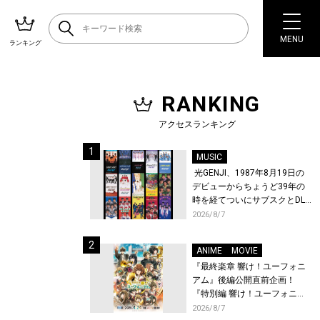
MENU
ランキング
RANKING
アクセスランキング
MUSIC
光GENJI、1987年8月19日の
デビューからちょうど39年の
時を経てついにサブスクとDL
配信が解禁！
2026/8/7
ANIME
MOVIE
『最終楽章 響け！ユーフォニ
アム』後編公開直前企画！
『特別編 響け！ユーフォニア
ム〜アンサンブルコンテス
2026/8/7