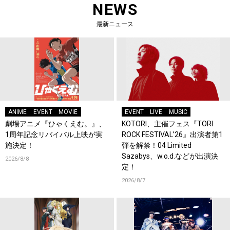
NEWS
最新ニュース
ANIME
EVENT
MOVIE
EVENT
LIVE
MUSIC
劇場アニメ『ひゃくえむ。』、
KOTORI、主催フェス『TORI
1周年記念リバイバル上映が実
ROCK FESTIVAL’26』出演者第1
施決定！
弾を解禁！04 Limited
Sazabys、w.o.d.などが出演決
2026/8/8
定！
2026/8/7