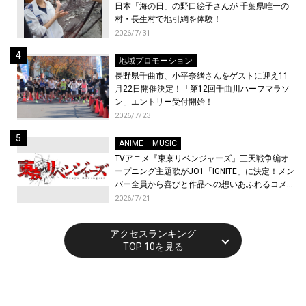
日本「海の日」の野口絵子さんが 千葉県唯一の
村・長生村で地引網を体験！
2026/7/31
地域プロモーション
長野県千曲市、小平奈緒さんをゲストに迎え11
月22日開催決定！「第12回千曲川ハーフマラソ
ン」エントリー受付開始！
2026/7/23
ANIME
MUSIC
TVアニメ『東京リベンジャーズ』三天戦争編オ
ープニング主題歌がJO1「IGNITE」に決定！メン
バー全員から喜びと作品への想いあふれるコメン
トが到着！9月に東京・大阪で先行上映会を開
2026/7/21
催！
アクセスランキング
TOP 10を見る