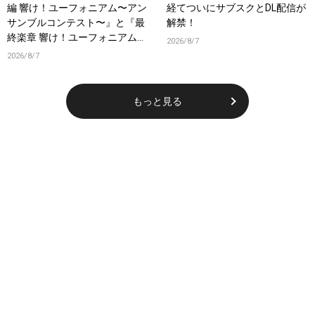
編 響け！ユーフォニアム〜アン
経てついにサブスクとDL配信が
サンブルコンテスト〜』と『最
解禁！
終楽章 響け！ユーフォニアム』
2026/8/7
前編の一挙上映が決定！
2026/8/7
もっと見る