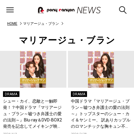
HOME
マリアージュ・ブラン
マリアージュ・ブラン
DRAMA
DRAMA
シュー・カイ、恋敵と一触即
中国ドラマ『マリアージュ・ブ
発！？中国ドラマ『マリアージ
ラン～嘘つき弁護士の愛の法則
ュ・ブラン～嘘つき弁護士の愛
～』トップスターのシュー・カ
の法則～』Blu-ray＆DVD-BOX2
イ＆ヤンミー、 訳ありカップル
発売を記念してメイキング映像
のロマンチックな胸キュン不可
一部特別公開！
避な場面写真一挙公開！