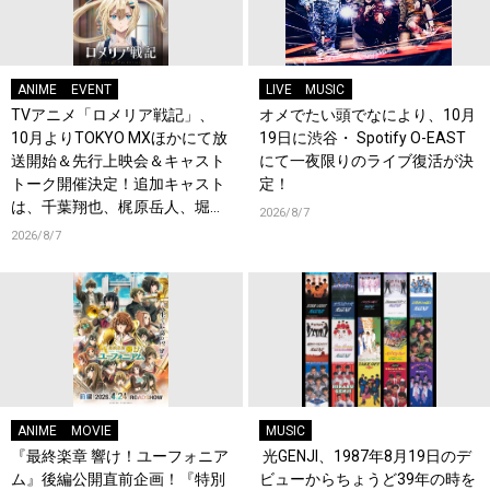
ANIME
EVENT
LIVE
MUSIC
TVアニメ「ロメリア戦記」、
オメでたい頭でなにより、10月
10月よりTOKYO MXほかにて放
19日に渋谷・ Spotify O-EAST
送開始＆先行上映会＆キャスト
にて一夜限りのライブ復活が決
トーク開催決定！追加キャスト
定！
は、千葉翔也、梶原岳人、堀江
2026/8/7
瞬、綿貫竜之介！PV第1弾公
2026/8/7
開！キャストもコメント到着！
ANIME
MOVIE
MUSIC
『最終楽章 響け！ユーフォニア
光GENJI、1987年8月19日のデ
ム』後編公開直前企画！『特別
ビューからちょうど39年の時を