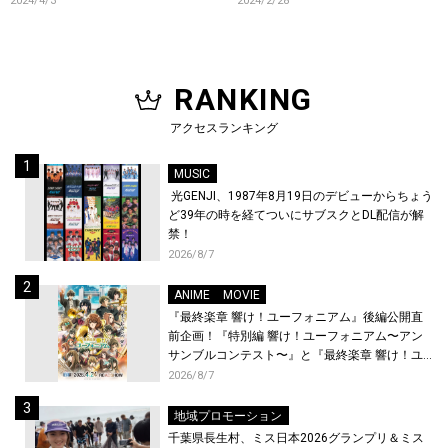
2024/4/3
2024/2/28
RANKING
アクセスランキング
MUSIC
光GENJI、1987年8月19日のデビューからちょう
ど39年の時を経てついにサブスクとDL配信が解
禁！
2026/8/7
ANIME
MOVIE
『最終楽章 響け！ユーフォニアム』後編公開直
前企画！『特別編 響け！ユーフォニアム〜アン
サンブルコンテスト〜』と『最終楽章 響け！ユ
ーフォニアム』前編の一挙上映が決定！
2026/8/7
地域プロモーション
千葉県長生村、ミス日本2026グランプリ＆ミス