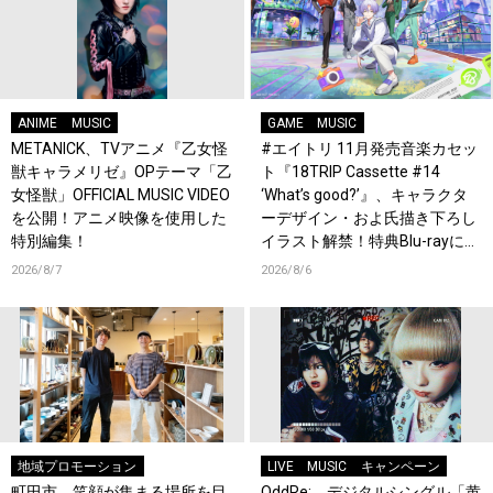
ANIME
MUSIC
GAME
MUSIC
METANICK、TVアニメ『乙女怪
#エイトリ 11月発売音楽カセッ
獣キャラメリゼ』OPテーマ「乙
ト『18TRIP Cassette #14
女怪獣」OFFICIAL MUSIC VIDEO
‘What’s good?’』、キャラクタ
を公開！アニメ映像を使用した
ーデザイン・およ氏描き下ろし
特別編集！
イラスト解禁！特典Blu-rayには
『HAMAツアーズ全体会議』が
2026/8/7
2026/8/6
収録！
地域プロモーション
LIVE
MUSIC
キャンペーン
町田市、笑顔が集まる場所を目
OddRe:、デジタルシングル「黄