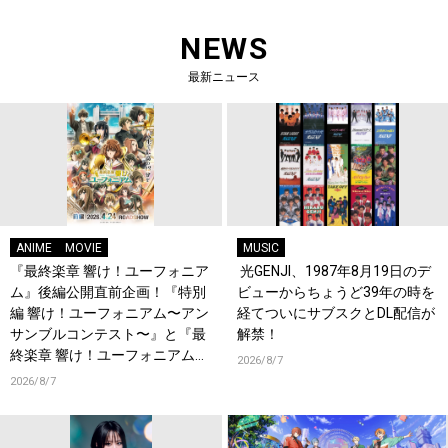
NEWS
最新ニュース
ANIME
MOVIE
MUSIC
『最終楽章 響け！ユーフォニア
光GENJI、1987年8月19日のデ
ム』後編公開直前企画！『特別
ビューからちょうど39年の時を
編 響け！ユーフォニアム〜アン
経てついにサブスクとDL配信が
サンブルコンテスト〜』と『最
解禁！
終楽章 響け！ユーフォニアム』
2026/8/7
前編の一挙上映が決定！
2026/8/7