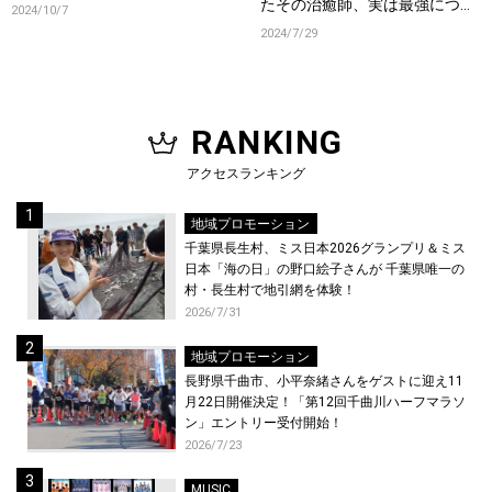
たその治癒師、実は最強につ
2024/10/7
き』のOP主題歌に決定！自身初
2024/7/29
の単独イベント「Room 612
#01」&発売記念リリースイベ
ント開催！
RANKING
アクセスランキング
地域プロモーション
千葉県長生村、ミス日本2026グランプリ＆ミス
日本「海の日」の野口絵子さんが 千葉県唯一の
村・長生村で地引網を体験！
2026/7/31
地域プロモーション
長野県千曲市、小平奈緒さんをゲストに迎え11
月22日開催決定！「第12回千曲川ハーフマラソ
ン」エントリー受付開始！
2026/7/23
MUSIC