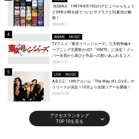
光GENJI、1987年8月19日のデビューからちょう
ど39年の時を経てついにサブスクとDL配信が解
禁！
2026/8/7
ANIME
MUSIC
TVアニメ『東京リベンジャーズ』三天戦争編オ
ープニング主題歌がJO1「IGNITE」に決定！メン
バー全員から喜びと作品への想いあふれるコメン
トが到着！9月に東京・大阪で先行上映会を開
2026/7/21
催！
LIVE
MUSIC
A.B.C-Z、10thアルバム『The Way of L.O.V-E』の
リリースが決定！10月より全国ツアーを開催！
2026/7/29
アクセスランキング
TOP 10を見る