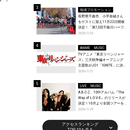
体験！
！
地域プロモーション
長野県千曲市、小平奈緒さん
をゲストに迎え11月22日開催
決定！「第12回千曲川ハーフ
マラソン」エントリー受付開
2026/7/23
始！
ANIME
MUSIC
TVアニメ『東京リベンジャー
ズ』三天戦争編オープニング
主題歌がJO1「IGNITE」に決
定！メンバー全員から喜びと
2026/7/21
作品への想いあふれるコメン
トが到着！9月に東京・大阪で
LIVE
MUSIC
先行上映会を開催！
A.B.C-Z、10thアルバム『The
Way of L.O.V-E』のリリースが
決定！10月より全国ツアーを
開催！
2026/7/29
アクセスランキング
TOP 10を見る