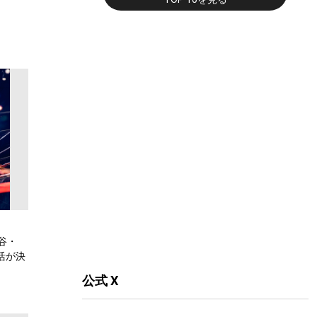
谷・
復活が決
公式 X