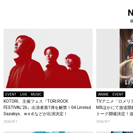
EVENT
LIVE
MUSIC
ANIME
EVENT
KOTORI、主催フェス『TORI ROCK
TVアニメ「ロメリア
FESTIVAL’26』出演者第1弾を解禁！04 Limited
MXほかにて放送開
Sazabys、w.o.d.などが出演決定！
トーク開催決定！
梶原岳人、堀江瞬、
2026/8/7
2026/8/7
開！キャストもコ