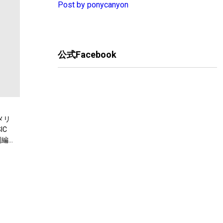
Post by ponycanyon
公式Facebook
メリ
IC
別編