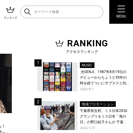
MENU
ランキング
RANKING
アクセスランキング
MUSIC
光GENJI、1987年8月19日の
デビューからちょうど39年の
時を経てついにサブスクとDL
配信が解禁！
2026/8/7
地域プロモーション
千葉県長生村、ミス日本2026
グランプリ＆ミス日本「海の
日」の野口絵子さんが 千葉県
る！
唯一の村・長生村で地引網を
2026/7/31
愛～』