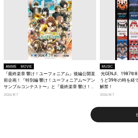
ANIME
MOVIE
MUSIC
『最終楽章 響け！ユーフォニアム』後編公開直
光GENJI、1987
前企画！『特別編 響け！ユーフォニアム〜アン
うど39年の時を経
サンブルコンテスト〜』と『最終楽章 響け！ユ
解禁！
ーフォニアム』前編の一挙上映が決定！
2026/8/7
2026/8/7