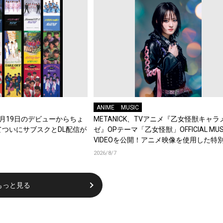
ANIME
MUSIC
年8月19日のデビューからちょ
METANICK、TVアニメ『乙女怪獣キャラ
てついにサブスクとDL配信が
ゼ』OPテーマ「乙女怪獣」OFFICIAL MUS
VIDEOを公開！アニメ映像を使用した特
集！
2026/8/7
もっと見る