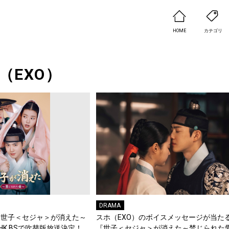
HOME
カテゴリ
（EXO）
DRAMA
「世子＜セジャ＞が消えた～
スホ（EXO）のボイスメッセージが当た
K BSで吹替版放送決定！
『世子＜セジャ＞が消えた～禁じられた