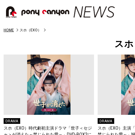
HOME
スホ（EXO）
スホ
DRAMA
DRAMA
スホ（EXO）時代劇初主演ドラマ「世子＜セジ
スホ（EXO）主演
ャ＞が消えた～禁じられた愛～」DVD-BOX2に
禁じられた愛～」NH