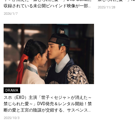
収録されている未公開ビハインド映像が一部特
2025/11/28
別公開！韓国時代劇専門家とのコラボも実現！
2026/1/7
DRAMA
スホ（EXO）主演「世子＜セジャ＞が消えた～
禁じられた愛～」DVD発売＆レンタル開始！禁
断の愛と王宮の陰謀が交錯する、サスペンス＆
ロマンス時代劇！
2025/10/3