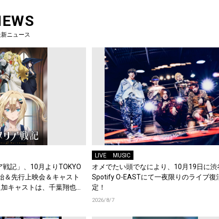
NEWS
最新ニュース
LIVE
MUSIC
戦記」、10月よりTOKYO
オメでたい頭でなにより、10月19日に渋
始＆先行上映会＆キャスト
Spotify O-EASTにて一夜限りのライブ
追加キャストは、千葉翔也、
定！
綿貫竜之介！PV第1弾公
2026/8/7
メント到着！