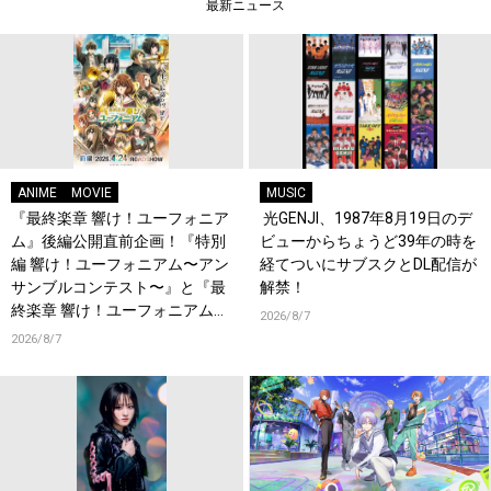
最新ニュース
ANIME
MOVIE
MUSIC
『最終楽章 響け！ユーフォニア
光GENJI、1987年8月19日のデ
ム』後編公開直前企画！『特別
ビューからちょうど39年の時を
編 響け！ユーフォニアム〜アン
経てついにサブスクとDL配信が
サンブルコンテスト〜』と『最
解禁！
終楽章 響け！ユーフォニアム』
2026/8/7
前編の一挙上映が決定！
2026/8/7