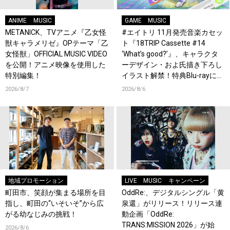
ANIME
MUSIC
GAME
MUSIC
METANICK、TVアニメ『乙女怪
#エイトリ 11月発売音楽カセッ
獣キャラメリゼ』OPテーマ「乙
ト『18TRIP Cassette #14
女怪獣」OFFICIAL MUSIC VIDEO
‘What’s good?’』、キャラクタ
を公開！アニメ映像を使用した
ーデザイン・およ氏描き下ろし
特別編集！
イラスト解禁！特典Blu-rayには
『HAMAツアーズ全体会議』が
2026/8/7
2026/8/6
収録！
地域プロモーション
LIVE
MUSIC
キャンペーン
町田市、笑顔が集まる場所を目
OddRe:、デジタルシングル「黄
指し、町田の“いそいそ”から広
泉還」がリリース！リリース連
がる幼なじみの挑戦！
動企画「OddRe:
TRANS:MISSION 2026」が始
2026/8/6