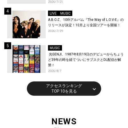
トが到着！9月に東京・大阪で先行上映会を開
2026/7/21
催！
LIVE
MUSIC
A.B.C-Z、10thアルバム『The Way of L.O.V-E』の
リリースが決定！10月より全国ツアーを開催！
2026/7/29
MUSIC
光GENJI、1987年8月19日のデビューからちょう
ど39年の時を経てついにサブスクとDL配信が解
禁！
2026/8/7
アクセスランキング
TOP 10を見る
NEWS