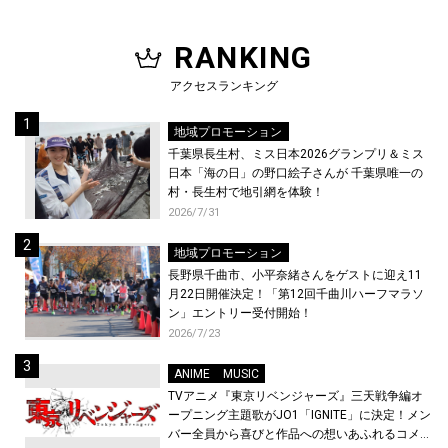
RANKING
アクセスランキング
地域プロモーション
千葉県長生村、ミス日本2026グランプリ＆ミス
日本「海の日」の野口絵子さんが 千葉県唯一の
村・長生村で地引網を体験！
2026/7/31
地域プロモーション
長野県千曲市、小平奈緒さんをゲストに迎え11
月22日開催決定！「第12回千曲川ハーフマラソ
ン」エントリー受付開始！
2026/7/23
ANIME
MUSIC
TVアニメ『東京リベンジャーズ』三天戦争編オ
ープニング主題歌がJO1「IGNITE」に決定！メン
バー全員から喜びと作品への想いあふれるコメン