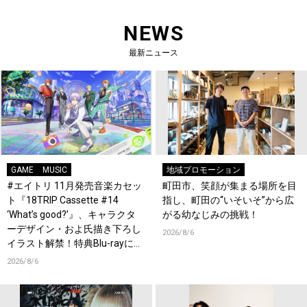
NEWS
最新ニュース
GAME
MUSIC
地域プロモーション
#エイトリ 11月発売音楽カセッ
町田市、笑顔が集まる場所を目
ト『18TRIP Cassette #14
指し、町田の“いそいそ”から広
‘What’s good?’』、キャラクタ
がる幼なじみの挑戦！
ーデザイン・およ氏描き下ろし
2026/8/6
イラスト解禁！特典Blu-rayには
『HAMAツアーズ全体会議』が
2026/8/6
収録！