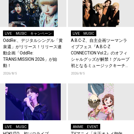
LIVE
MUSIC
キャンペーン
LIVE
MUSIC
OddRe:、デジタルシングル「黄
A.B.C-Z、自主企画ツーマンラ
泉還」がリリース！リリース連
イブフェス『A.B.C-Z
動企画「OddRe:
CONNECTION Vol.2』のオフィ
TRANS:MISSION 2026」が始
シャルグッズが解禁！グループ
動！
初となるミュージックキーチェ
ーンが登場！
2026/8/5
2026/8/5
LIVE
MUSIC
ANIME
EVENT
HOKUTO、初ソロライブ
TVアニメ「大正オトメ御伽