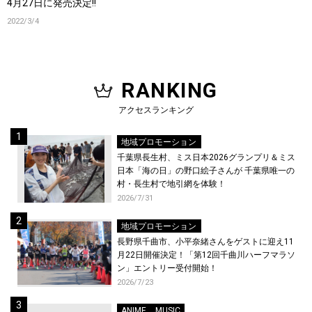
4月27日に発売決定!!
2022/3/4
RANKING
アクセスランキング
地域プロモーション
千葉県長生村、ミス日本2026グランプリ＆ミス
日本「海の日」の野口絵子さんが 千葉県唯一の
村・長生村で地引網を体験！
2026/7/31
地域プロモーション
長野県千曲市、小平奈緒さんをゲストに迎え11
月22日開催決定！「第12回千曲川ハーフマラソ
ン」エントリー受付開始！
2026/7/23
ANIME
MUSIC