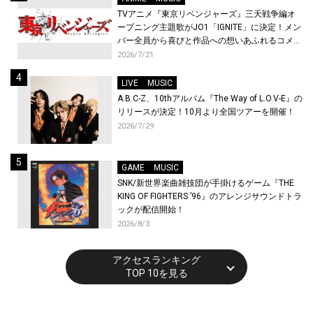
TVアニメ『東京リベンジャーズ』三天戦争編オ
ープニング主題歌がJO1「IGNITE」に決定！メン
バー全員から喜びと作品への想いあふれるコメン
トが到着！9月に東京・大阪で先行上映会を開
2026/7/21
催！
LIVE
MUSIC
A.B.C-Z、10thアルバム『The Way of L.O.V-E』の
リリースが決定！10月より全国ツアーを開催！
2026/7/29
GAME
MUSIC
SNK/新世界楽曲雑技団が手掛けるゲーム『THE
KING OF FIGHTERS ’96』のアレンジサウンドトラ
ックが配信開始！
2026/8/3
アクセスランキング
TOP 10を見る