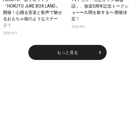
『HOKUTO JUKE BOX LAND』
話」、放送5周年記念トークシ
開催！心踊る音楽と歌声で魅せ
ョー〜久闊を叙する〜 開催決
るおもちゃ箱のようなステー
定！
ジ！
2026/8/5
2026/8/5
もっと見る