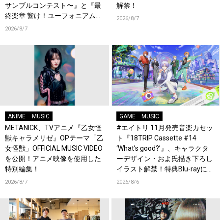
サンブルコンテスト〜』と『最
解禁！
終楽章 響け！ユーフォニアム』
2026/8/7
前編の一挙上映が決定！
2026/8/7
ANIME
MUSIC
GAME
MUSIC
METANICK、TVアニメ『乙女怪
#エイトリ 11月発売音楽カセッ
獣キャラメリゼ』OPテーマ「乙
ト『18TRIP Cassette #14
女怪獣」OFFICIAL MUSIC VIDEO
‘What’s good?’』、キャラクタ
を公開！アニメ映像を使用した
ーデザイン・およ氏描き下ろし
特別編集！
イラスト解禁！特典Blu-rayには
『HAMAツアーズ全体会議』が
2026/8/7
2026/8/6
収録！