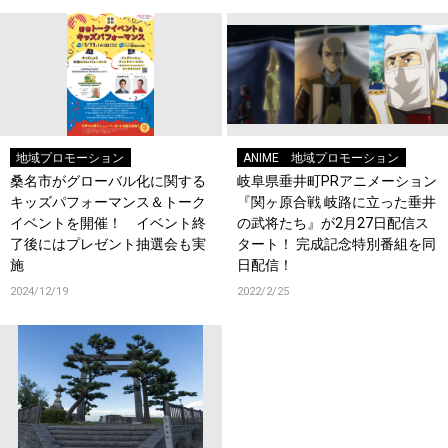
地域プロモーション
ANIME
地域プロモーション
桑名市がグローバル化に関する
岐阜県垂井町PRアニメーション
キッズパフォーマンス＆トーク
『関ヶ原合戦 岐路に立った垂井
イベントを開催！ イベント終
の武将たち』が2月27日配信ス
了後にはプレゼント抽選会も実
タート！ 完成記念特別番組を同
施
日配信！
2024/12/19
2022/2/25