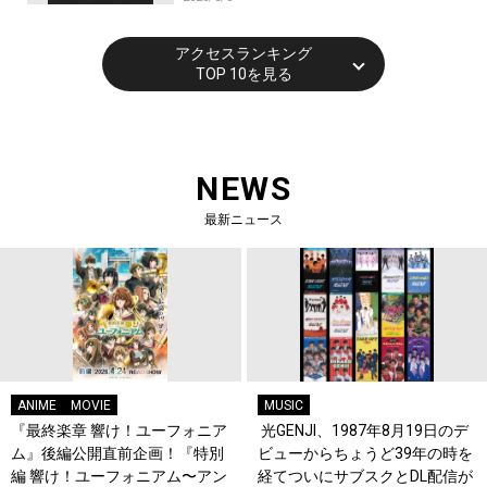
アクセスランキング
TOP 10を見る
NEWS
最新ニュース
ANIME
MOVIE
MUSIC
『最終楽章 響け！ユーフォニア
光GENJI、1987年8月19日のデ
ム』後編公開直前企画！『特別
ビューからちょうど39年の時を
編 響け！ユーフォニアム〜アン
経てついにサブスクとDL配信が