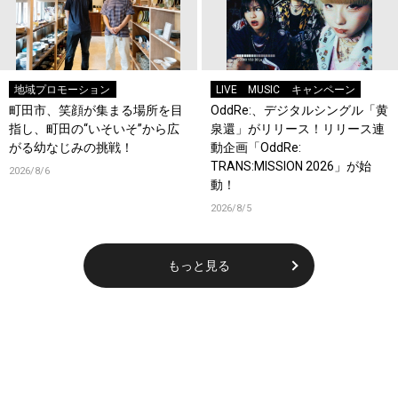
地域プロモーション
LIVE
MUSIC
キャンペーン
町田市、笑顔が集まる場所を目
OddRe:、デジタルシングル「黄
指し、町田の“いそいそ”から広
泉還」がリリース！リリース連
がる幼なじみの挑戦！
動企画「OddRe:
TRANS:MISSION 2026」が始
2026/8/6
動！
2026/8/5
もっと見る