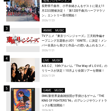
地域プロモーション
長野県千曲市、小平奈緒さんをゲストに迎え11
月22日開催決定！「第12回千曲川ハーフマラソ
ン」エントリー受付開始！
2026/7/23
ANIME
MUSIC
TVアニメ『東京リベンジャーズ』三天戦争編オ
ープニング主題歌がJO1「IGNITE」に決定！メン
バー全員から喜びと作品への想いあふれるコメン
トが到着！9月に東京・大阪で先行上映会を開
2026/7/21
催！
LIVE
MUSIC
A.B.C-Z、10thアルバム『The Way of L.O.V-E』の
リリースが決定！10月より全国ツアーを開催！
2026/7/29
GAME
MUSIC
SNK/新世界楽曲雑技団が手掛けるゲーム『THE
KING OF FIGHTERS ’96』のアレンジサウンドトラ
ックが配信開始！
2026/8/3