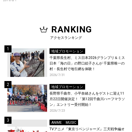
2019/8/1
生配信。 WE LOVE K「知ってる
ワイフ」上映+YouTube LIVE に
抽選で75組150名様をご招待！
RANKING
アクセスランキング
地域プロモーション
千葉県長生村、ミス日本2026グランプリ＆ミス
日本「海の日」の野口絵子さんが 千葉県唯一の
村・長生村で地引網を体験！
2026/7/31
地域プロモーション
長野県千曲市、小平奈緒さんをゲストに迎え11
月22日開催決定！「第12回千曲川ハーフマラソ
ン」エントリー受付開始！
2026/7/23
ANIME
MUSIC
TVアニメ『東京リベンジャーズ』三天戦争編オ