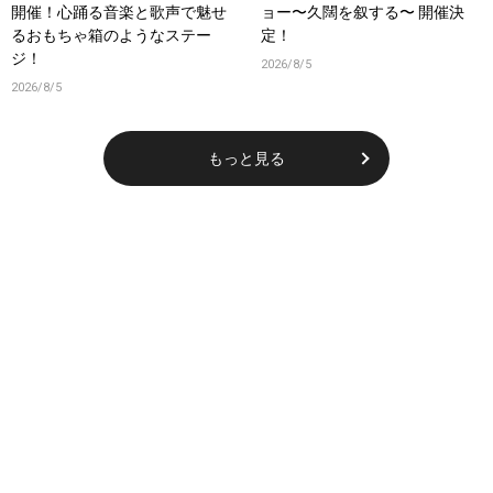
開催！心踊る音楽と歌声で魅せ
ョー〜久闊を叙する〜 開催決
るおもちゃ箱のようなステー
定！
ジ！
2026/8/5
2026/8/5
もっと見る