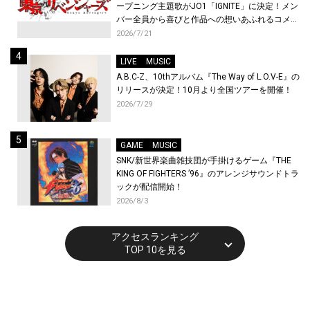
ープニング主題歌がJO1「IGNITE」に決定！メン
バー全員から喜びと作品への想いあふれるコメン
トが到着！9月に東京・大阪で先行上映会を開
2026/7/21
催！
LIVE
MUSIC
A.B.C-Z、10thアルバム『The Way of L.O.V-E』の
リリースが決定！10月より全国ツアーを開催！
2026/7/29
GAME
MUSIC
SNK/新世界楽曲雑技団が手掛けるゲーム『THE
KING OF FIGHTERS ’96』のアレンジサウンドトラ
ックが配信開始！
2026/8/3
アクセスランキング
TOP 10を見る