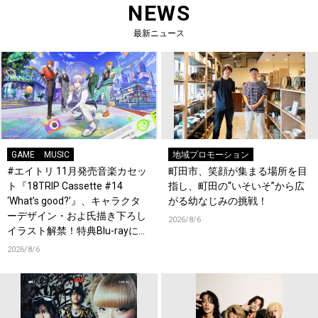
NEWS
最新ニュース
GAME
MUSIC
地域プロモーション
#エイトリ 11月発売音楽カセッ
町田市、笑顔が集まる場所を目
ト『18TRIP Cassette #14
指し、町田の“いそいそ”から広
‘What’s good?’』、キャラクタ
がる幼なじみの挑戦！
ーデザイン・およ氏描き下ろし
2026/8/6
イラスト解禁！特典Blu-rayには
『HAMAツアーズ全体会議』が
2026/8/6
収録！