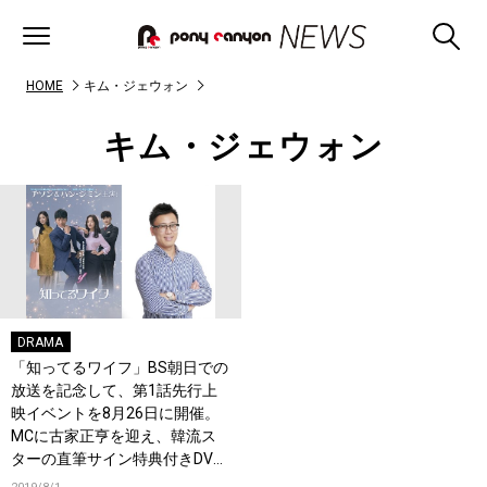
HOME
キム・ジェウォン
キム・ジェウォン
DRAMA
「知ってるワイフ」BS朝日での
放送を記念して、第1話先行上
映イベントを8月26日に開催。
MCに古家正亨を迎え、韓流ス
ターの直筆サイン特典付きDVD
を紹介する「YouTube LIVE」も