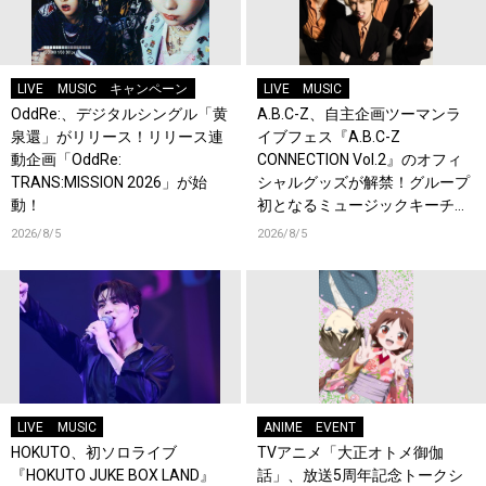
LIVE
MUSIC
キャンペーン
LIVE
MUSIC
OddRe:、デジタルシングル「黄
A.B.C-Z、自主企画ツーマンラ
泉還」がリリース！リリース連
イブフェス『A.B.C-Z
動企画「OddRe:
CONNECTION Vol.2』のオフィ
TRANS:MISSION 2026」が始
シャルグッズが解禁！グループ
動！
初となるミュージックキーチェ
ーンが登場！
2026/8/5
2026/8/5
LIVE
MUSIC
ANIME
EVENT
HOKUTO、初ソロライブ
TVアニメ「大正オトメ御伽
『HOKUTO JUKE BOX LAND』
話」、放送5周年記念トークシ