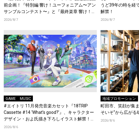
前企画！『特別編 響け！ユーフォニアム〜アン
うど39年の時を経
サンブルコンテスト〜』と『最終楽章 響け！ユ
解禁！
ーフォニアム』前編の一挙上映が決定！
2026/8/7
2026/8/7
GAME
MUSIC
地域プロモーション
#エイトリ 11月発売音楽カセット『18TRIP
町田市、笑顔が集ま
Cassette #14 ‘What’s good?’』、キャラクター
そいそ”から広がる
デザイン・およ氏描き下ろしイラスト解禁！特
2026/8/6
典Blu-rayには『HAMAツアーズ全体会議』が収
2026/8/6
録！