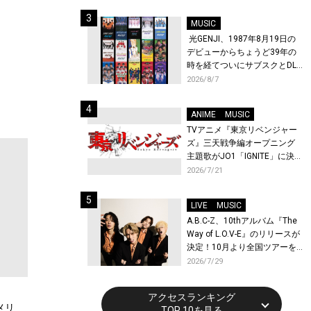
始！
MUSIC
光GENJI、1987年8月19日の
デビューからちょうど39年の
時を経てついにサブスクとDL
配信が解禁！
2026/8/7
ANIME
MUSIC
TVアニメ『東京リベンジャー
ズ』三天戦争編オープニング
主題歌がJO1「IGNITE」に決
定！メンバー全員から喜びと
2026/7/21
作品への想いあふれるコメン
トが到着！9月に東京・大阪で
LIVE
MUSIC
先行上映会を開催！
A.B.C-Z、10thアルバム『The
Way of L.O.V-E』のリリースが
決定！10月より全国ツアーを
開催！
2026/7/29
アクセスランキング
メリ
TOP 10を見る