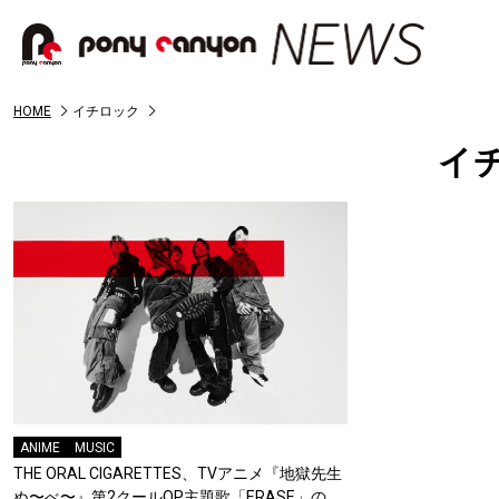
HOME
イチロック
イ
ANIME
MUSIC
THE ORAL CIGARETTES、TVアニメ『地獄先生
ぬ〜べ〜』第2クールOP主題歌「ERASE」の