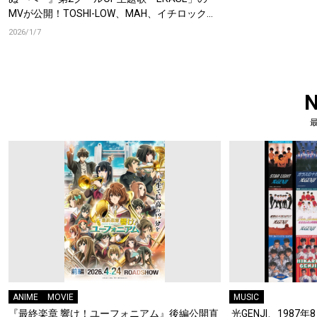
MVが公開！TOSHI-LOW、MAH、イチロックの
豪華ゲストにロックシーン激震！
2026/1/7
ANIME
MOVIE
MUSIC
『最終楽章 響け！ユーフォニアム』後編公開直
光GENJI、1987