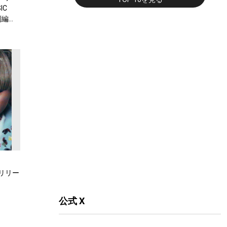
IC
別編
がリリー
公式 X