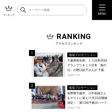
MENU
ランキング
RANKING
アクセスランキング
地域プロモーション
千葉県長生村、ミス日本2026
グランプリ＆ミス日本「海の
日」の野口絵子さんが 千葉県
唯一の村・長生村で地引網を
2026/7/31
体験！
地域プロモーション
長野県千曲市、小平奈緒さん
をゲストに迎え11月22日開催
決定！「第12回千曲川ハーフ
マラソン」エントリー受付開
2026/7/23