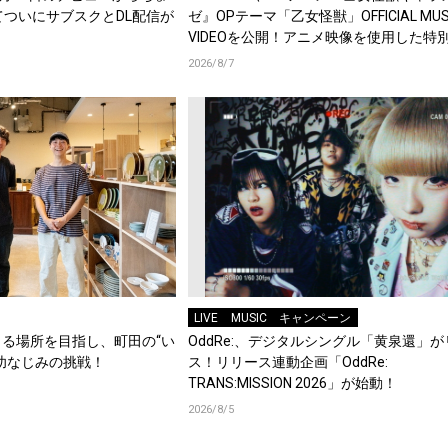
てついにサブスクとDL配信が
ゼ』OPテーマ「乙女怪獣」OFFICIAL MUS
VIDEOを公開！アニメ映像を使用した特
集！
2026/8/7
LIVE
MUSIC
キャンペーン
る場所を目指し、町田の“い
OddRe:、デジタルシングル「黄泉還」
幼なじみの挑戦！
ス！リリース連動企画「OddRe:
TRANS:MISSION 2026」が始動！
2026/8/5