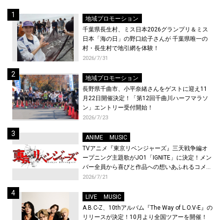
地域プロモーション
千葉県長生村、ミス日本2026グランプリ＆ミス
日本「海の日」の野口絵子さんが 千葉県唯一の
村・長生村で地引網を体験！
2026/7/31
地域プロモーション
長野県千曲市、小平奈緒さんをゲストに迎え11
月22日開催決定！「第12回千曲川ハーフマラソ
ン」エントリー受付開始！
2026/7/23
ANIME
MUSIC
TVアニメ『東京リベンジャーズ』三天戦争編オ
ープニング主題歌がJO1「IGNITE」に決定！メン
バー全員から喜びと作品への想いあふれるコメン
トが到着！9月に東京・大阪で先行上映会を開
2026/7/21
催！
LIVE
MUSIC
A.B.C-Z、10thアルバム『The Way of L.O.V-E』の
リリースが決定！10月より全国ツアーを開催！