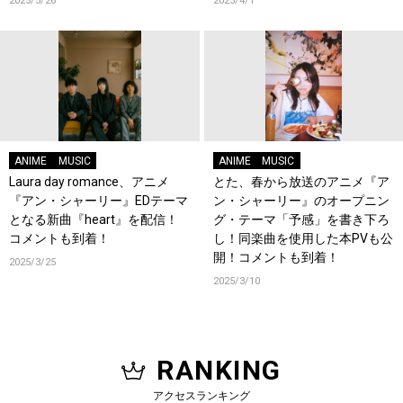
2025/5/26
2025/4/1
ANIME
MUSIC
ANIME
MUSIC
Laura day romance、アニメ
とた、春から放送のアニメ『ア
『アン・シャーリー』EDテーマ
ン・シャーリー』のオープニン
となる新曲『heart』を配信！
グ・テーマ「予感」を書き下ろ
コメントも到着！
し！同楽曲を使用した本PVも公
開！コメントも到着！
2025/3/25
2025/3/10
RANKING
アクセスランキング