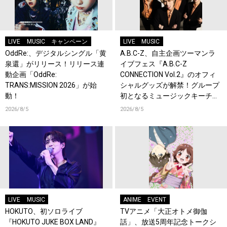
LIVE
MUSIC
キャンペーン
LIVE
MUSIC
OddRe:、デジタルシングル「黄
A.B.C-Z、自主企画ツーマンラ
泉還」がリリース！リリース連
イブフェス『A.B.C-Z
動企画「OddRe:
CONNECTION Vol.2』のオフィ
TRANS:MISSION 2026」が始
シャルグッズが解禁！グループ
動！
初となるミュージックキーチェ
ーンが登場！
2026/8/5
2026/8/5
LIVE
MUSIC
ANIME
EVENT
HOKUTO、初ソロライブ
TVアニメ「大正オトメ御伽
『HOKUTO JUKE BOX LAND』
話」、放送5周年記念トークシ