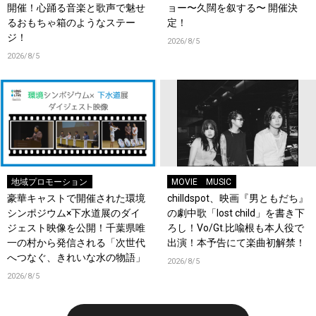
開催！心踊る音楽と歌声で魅せ
ョー〜久闊を叙する〜 開催決
るおもちゃ箱のようなステー
定！
ジ！
2026/8/5
2026/8/5
地域プロモーション
MOVIE
MUSIC
豪華キャストで開催された環境
chilldspot、映画『男ともだち』
シンポジウム×下水道展のダイ
の劇中歌「lost child」を書き下
ジェスト映像を公開！千葉県唯
ろし！Vo/Gt.比喩根も本人役で
一の村から発信される「次世代
出演！本予告にて楽曲初解禁！
へつなぐ、きれいな水の物語」
2026/8/5
2026/8/5