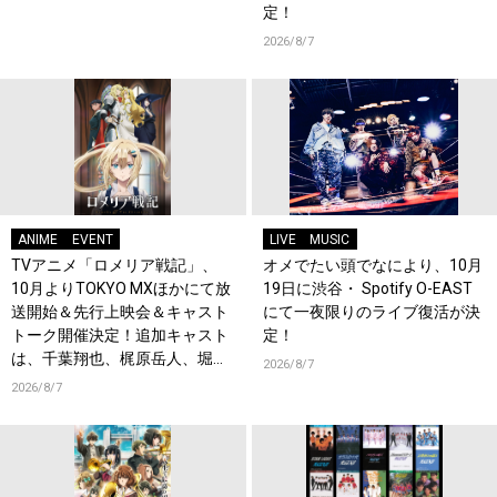
定！
2026/8/7
ANIME
EVENT
LIVE
MUSIC
TVアニメ「ロメリア戦記」、
オメでたい頭でなにより、10月
10月よりTOKYO MXほかにて放
19日に渋谷・ Spotify O-EAST
送開始＆先行上映会＆キャスト
にて一夜限りのライブ復活が決
トーク開催決定！追加キャスト
定！
は、千葉翔也、梶原岳人、堀江
2026/8/7
瞬、綿貫竜之介！PV第1弾公
2026/8/7
開！キャストもコメント到着！