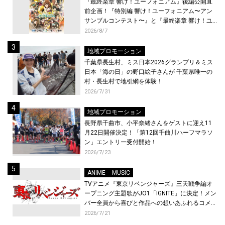
『最終楽章 響け！ユーフォニアム』後編公開直
前企画！『特別編 響け！ユーフォニアム〜アン
サンブルコンテスト〜』と『最終楽章 響け！ユ
ーフォニアム』前編の一挙上映が決定！
2026/8/7
地域プロモーション
千葉県長生村、ミス日本2026グランプリ＆ミス
日本「海の日」の野口絵子さんが 千葉県唯一の
村・長生村で地引網を体験！
2026/7/31
地域プロモーション
長野県千曲市、小平奈緒さんをゲストに迎え11
月22日開催決定！「第12回千曲川ハーフマラソ
ン」エントリー受付開始！
2026/7/23
ANIME
MUSIC
TVアニメ『東京リベンジャーズ』三天戦争編オ
ープニング主題歌がJO1「IGNITE」に決定！メン
バー全員から喜びと作品への想いあふれるコメン
トが到着！9月に東京・大阪で先行上映会を開
2026/7/21
催！