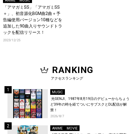
ANIME
MUSIC
「アマガミSS」「アマガミSS
＋」、初音源化BGM曲2曲＋予
告編使用バージョン10種などを
追加した90曲入りサウンドトラ
ックを配信リリース！
2023/12/25
RANKING
アクセスランキング
MUSIC
光GENJI、1987年8月19日のデビューからちょう
ど39年の時を経てついにサブスクとDL配信が解
禁！
2026/8/7
ANIME
MOVIE