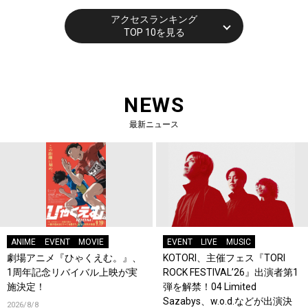
アクセスランキング
TOP 10を見る
NEWS
最新ニュース
ANIME
EVENT
MOVIE
EVENT
LIVE
MUSIC
劇場アニメ『ひゃくえむ。』、
KOTORI、主催フェス『TORI
1周年記念リバイバル上映が実
ROCK FESTIVAL’26』出演者第1
施決定！
弾を解禁！04 Limited
Sazabys、w.o.d.などが出演決
2026/8/8