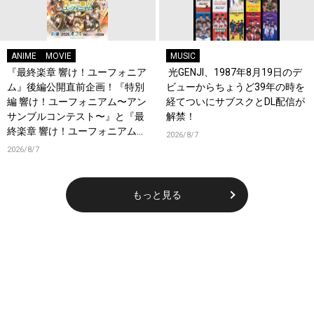
ANIME
MOVIE
MUSIC
『最終楽章 響け！ユーフォニア
光GENJI、1987年8月19日のデ
ム』後編公開直前企画！『特別
ビューからちょうど39年の時を
編 響け！ユーフォニアム〜アン
経てついにサブスクとDL配信が
サンブルコンテスト〜』と『最
解禁！
終楽章 響け！ユーフォニアム』
2026/8/7
前編の一挙上映が決定！
2026/8/7
もっと見る