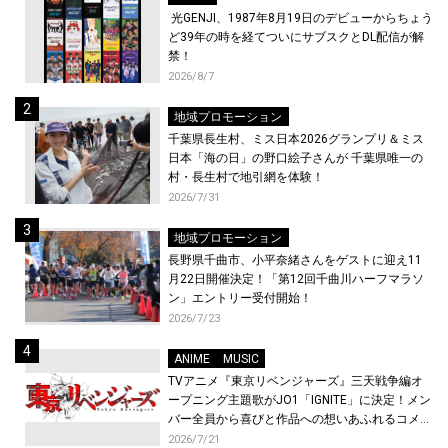
光GENJI、1987年8月19日のデビューからちょう
ど39年の時を経てついにサブスクとDL配信が解
禁！
2026/8/7
地域プロモーション
千葉県長生村、ミス日本2026グランプリ＆ミス
日本「海の日」の野口絵子さんが 千葉県唯一の
村・長生村で地引網を体験！
2026/7/31
地域プロモーション
長野県千曲市、小平奈緒さんをゲストに迎え11
月22日開催決定！「第12回千曲川ハーフマラソ
ン」エントリー受付開始！
2026/7/23
ANIME
MUSIC
TVアニメ『東京リベンジャーズ』三天戦争編オ
ープニング主題歌がJO1「IGNITE」に決定！メン
バー全員から喜びと作品への想いあふれるコメン
トが到着！9月に東京・大阪で先行上映会を開
2026/7/21