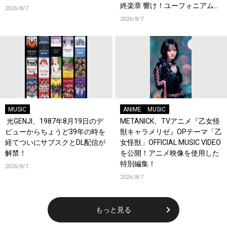
終楽章 響け！ユーフォニアム』
2026/8/7
前編の一挙上映が決定！
2026/8/7
MUSIC
ANIME
MUSIC
光GENJI、1987年8月19日のデ
METANICK、TVアニメ『乙女怪
ビューからちょうど39年の時を
獣キャラメリゼ』OPテーマ「乙
経てついにサブスクとDL配信が
女怪獣」OFFICIAL MUSIC VIDEO
解禁！
を公開！アニメ映像を使用した
特別編集！
2026/8/7
2026/8/7
もっと見る