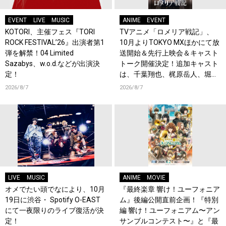
EVENT
LIVE
MUSIC
ANIME
EVENT
KOTORI、主催フェス『TORI
TVアニメ「ロメリア戦記」、
ROCK FESTIVAL’26』出演者第1
10月よりTOKYO MXほかにて放
弾を解禁！04 Limited
送開始＆先行上映会＆キャスト
Sazabys、w.o.d.などが出演決
トーク開催決定！追加キャスト
定！
は、千葉翔也、梶原岳人、堀江
瞬、綿貫竜之介！PV第1弾公
2026/8/7
2026/8/7
開！キャストもコメント到着！
LIVE
MUSIC
ANIME
MOVIE
オメでたい頭でなにより、10月
『最終楽章 響け！ユーフォニア
19日に渋谷・ Spotify O-EAST
ム』後編公開直前企画！『特別
にて一夜限りのライブ復活が決
編 響け！ユーフォニアム〜アン
定！
サンブルコンテスト〜』と『最