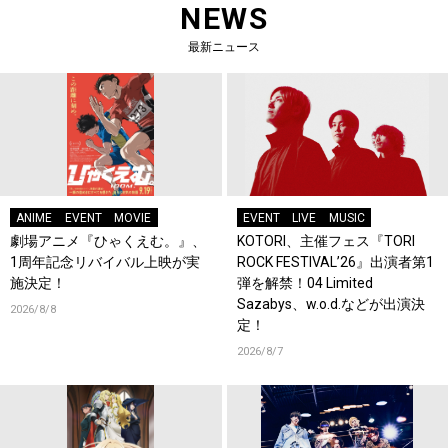
NEWS
最新ニュース
ANIME
EVENT
MOVIE
EVENT
LIVE
MUSIC
劇場アニメ『ひゃくえむ。』、
KOTORI、主催フェス『TORI
1周年記念リバイバル上映が実
ROCK FESTIVAL’26』出演者第1
施決定！
弾を解禁！04 Limited
Sazabys、w.o.d.などが出演決
2026/8/8
定！
2026/8/7