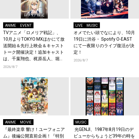
ANIME
EVENT
LIVE
MUSIC
TVアニメ「ロメリア戦記」、
オメでたい頭でなにより、10月
10月よりTOKYO MXほかにて放
19日に渋谷・ Spotify O-EAST
送開始＆先行上映会＆キャスト
にて一夜限りのライブ復活が決
トーク開催決定！追加キャスト
定！
は、千葉翔也、梶原岳人、堀江
2026/8/7
瞬、綿貫竜之介！PV第1弾公
2026/8/7
開！キャストもコメント到着！
ANIME
MOVIE
MUSIC
『最終楽章 響け！ユーフォニア
光GENJI、1987年8月19日のデ
ム』後編公開直前企画！『特別
ビューからちょうど39年の時を