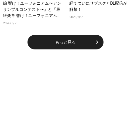
編 響け！ユーフォニアム〜アン
経てついにサブスクとDL配信が
サンブルコンテスト〜』と『最
解禁！
終楽章 響け！ユーフォニアム』
2026/8/7
前編の一挙上映が決定！
2026/8/7
もっと見る