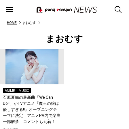
HOME
まおむす
まおむす
ANIME
MUSIC
石原夏織の最新曲「We Can
Do!!」がTVアニメ『魔王の娘は
優しすぎる!!』オープニングテ
ーマに決定！アニメPV内で楽曲
一部解禁！コメントも到着！