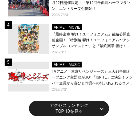
月22日開催決定！「第12回千曲川ハーフマラソ
ン」エントリー受付開始！
2026/7/23
ANIME
MOVIE
『最終楽章 響け！ユーフォニアム』後編公開直
前企画！『特別編 響け！ユーフォニアム〜アン
サンブルコンテスト〜』と『最終楽章 響け！ユ
ーフォニアム』前編の一挙上映が決定！
2026/8/7
ANIME
MUSIC
TVアニメ『東京リベンジャーズ』三天戦争編オ
ープニング主題歌がJO1「IGNITE」に決定！メン
バー全員から喜びと作品への想いあふれるコメン
トが到着！9月に東京・大阪で先行上映会を開
2026/7/21
催！
アクセスランキング
TOP 10を見る