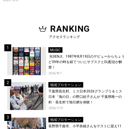
2025/12/8
RANKING
アクセスランキング
MUSIC
光GENJI、1987年8月19日のデビューからちょう
ど39年の時を経てついにサブスクとDL配信が解
禁！
2026/8/7
地域プロモーション
千葉県長生村、ミス日本2026グランプリ＆ミス
日本「海の日」の野口絵子さんが 千葉県唯一の
村・長生村で地引網を体験！
2026/7/31
地域プロモーション
長野県千曲市、小平奈緒さんをゲストに迎え11