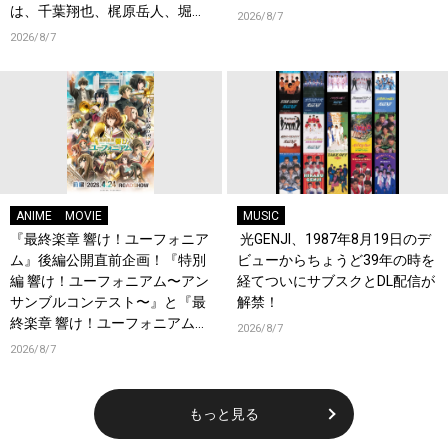
は、千葉翔也、梶原岳人、堀江
2026/8/7
瞬、綿貫竜之介！PV第1弾公
2026/8/7
開！キャストもコメント到着！
ANIME
MOVIE
MUSIC
『最終楽章 響け！ユーフォニア
光GENJI、1987年8月19日のデ
ム』後編公開直前企画！『特別
ビューからちょうど39年の時を
編 響け！ユーフォニアム〜アン
経てついにサブスクとDL配信が
サンブルコンテスト〜』と『最
解禁！
終楽章 響け！ユーフォニアム』
2026/8/7
前編の一挙上映が決定！
2026/8/7
もっと見る