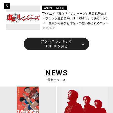
ANIME
MUSIC
TVアニメ『東京リベンジャーズ』三天戦争編オ
ープニング主題歌がJO1「IGNITE」に決定！メン
バー全員から喜びと作品への想いあふれるコメン
トが到着！9月に東京・大阪で先行上映会を開
2026/7/21
催！
アクセスランキング
TOP 10を見る
NEWS
最新ニュース