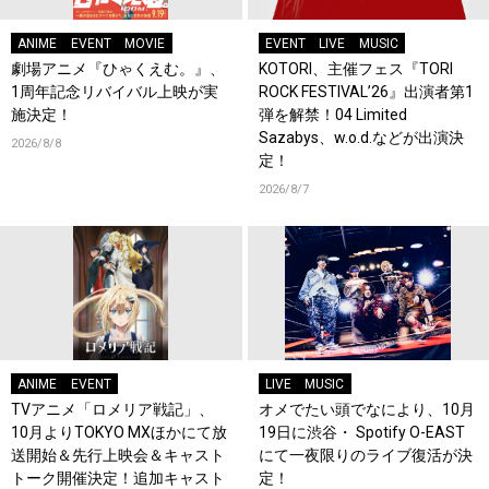
ANIME
EVENT
MOVIE
EVENT
LIVE
MUSIC
劇場アニメ『ひゃくえむ。』、
KOTORI、主催フェス『TORI
1周年記念リバイバル上映が実
ROCK FESTIVAL’26』出演者第1
施決定！
弾を解禁！04 Limited
Sazabys、w.o.d.などが出演決
2026/8/8
定！
2026/8/7
ANIME
EVENT
LIVE
MUSIC
TVアニメ「ロメリア戦記」、
オメでたい頭でなにより、10月
10月よりTOKYO MXほかにて放
19日に渋谷・ Spotify O-EAST
送開始＆先行上映会＆キャスト
にて一夜限りのライブ復活が決
トーク開催決定！追加キャスト
定！