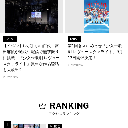
EVENT
ANIME
【イベントレポ】小山百代、富
第1回きゃにめっせ「少女☆歌
田麻帆が通販生配信で無茶振り
劇 レヴュースタァライト」9月
に挑戦！『少女☆歌劇 レヴュー
12日開催決定！
スタァライト』貴重な作品秘話
2022/8/24
も大放出!?
2022/10/5
RANKING
アクセスランキング
MUSIC