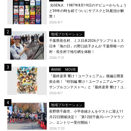
光GENJI、1987年8月19日のデビューからちょう
ど39年の時を経てついにサブスクとDL配信が解
禁！
2026/8/7
地域プロモーション
千葉県長生村、ミス日本2026グランプリ＆ミス
日本「海の日」の野口絵子さんが 千葉県唯一の
村・長生村で地引網を体験！
2026/7/31
ANIME
MOVIE
『最終楽章 響け！ユーフォニアム』後編公開直
前企画！『特別編 響け！ユーフォニアム〜アン
サンブルコンテスト〜』と『最終楽章 響け！ユ
ーフォニアム』前編の一挙上映が決定！
2026/8/7
地域プロモーション
長野県千曲市、小平奈緒さんをゲストに迎え11
月22日開催決定！「第12回千曲川ハーフマラソ
ン」エントリー受付開始！
2026/7/23