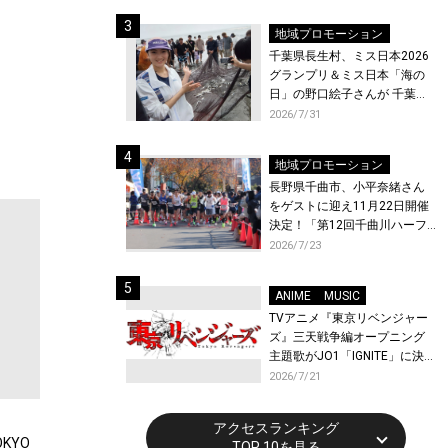
ト〜』と『最終楽章 響け！ユ
ーフォニアム』前編の一挙上
地域プロモーション
映が決定！
千葉県長生村、ミス日本2026
グランプリ＆ミス日本「海の
日」の野口絵子さんが 千葉県
唯一の村・長生村で地引網を
2026/7/31
体験！
地域プロモーション
長野県千曲市、小平奈緒さん
をゲストに迎え11月22日開催
決定！「第12回千曲川ハーフ
マラソン」エントリー受付開
2026/7/23
始！
ANIME
MUSIC
TVアニメ『東京リベンジャー
ズ』三天戦争編オープニング
主題歌がJO1「IGNITE」に決
定！メンバー全員から喜びと
2026/7/21
作品への想いあふれるコメン
トが到着！9月に東京・大阪で
アクセスランキング
先行上映会を開催！
KYO
TOP 10を見る