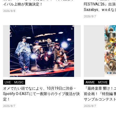
イバル上映が実施決定！
FESTIVAL’26』出
Sazabys、w.o.
2026/8/8
2026/8/7
LIVE
MUSIC
ANIME
MOVIE
オメでたい頭でなにより、10月19日に渋谷・
『最終楽章 響け！
Spotify O-EASTにて一夜限りのライブ復活が決
前企画！『特別編 
定！
サンブルコンテスト
ーフォニアム』前
2026/8/7
2026/8/7