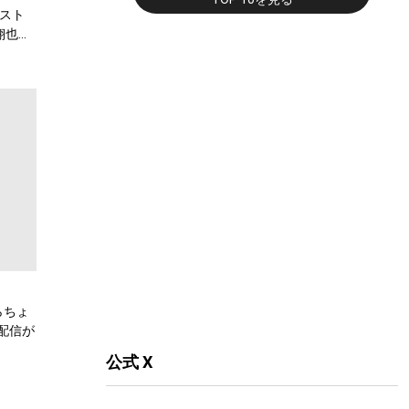
スト
翔也、
弾公
らちょ
配信が
公式 X