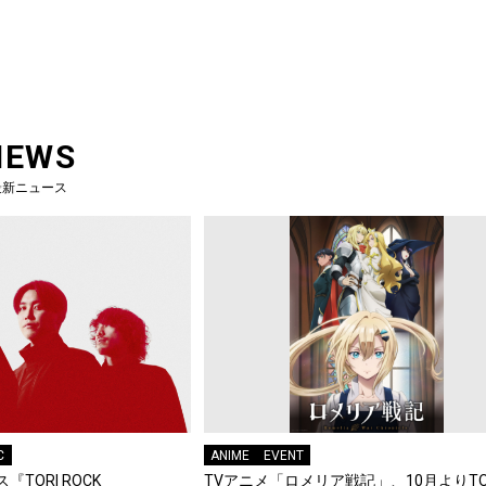
NEWS
最新ニュース
C
ANIME
EVENT
『TORI ROCK
TVアニメ「ロメリア戦記」、10月よりTO