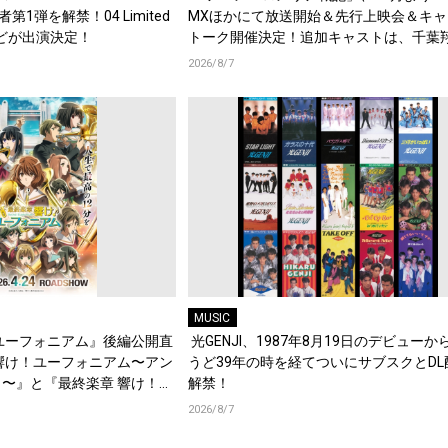
演者第1弾を解禁！04 Limited
MXほかにて放送開始＆先行上映会＆キャ
d.などが出演決定！
トーク開催決定！追加キャストは、千葉
梶原岳人、堀江瞬、綿貫竜之介！PV第1
2026/8/7
開！キャストもコメント到着！
MUSIC
ユーフォニアム』後編公開直
光GENJI、1987年8月19日のデビューか
響け！ユーフォニアム〜アン
うど39年の時を経てついにサブスクとDL
〜』と『最終楽章 響け！ユ
解禁！
編の一挙上映が決定！
2026/8/7