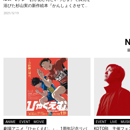
浴びた杉山実の新作絵本『かんしょくさせてよ
やさいっちょ』の魅力に迫る!!
2021/5/19
ANIME
EVENT
MOVIE
EVENT
LIVE
MUSI
劇場アニメ『ひゃくえむ。』、1周年記念リバ
KOTORI、主催フェス