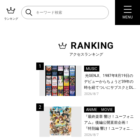
MENU
ランキング
RANKING
アクセスランキング
MUSIC
光GENJI、1987年8月19日の
デビューからちょうど39年の
時を経てついにサブスクとDL
配信が解禁！
2026/8/7
ANIME
MOVIE
『最終楽章 響け！ユーフォニ
アム』後編公開直前企画！
『特別編 響け！ユーフォニア
ム〜アンサンブルコンテス
2026/8/7