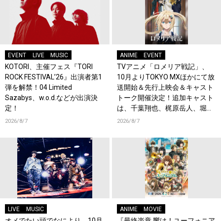
EVENT
LIVE
MUSIC
ANIME
EVENT
KOTORI、主催フェス『TORI
TVアニメ「ロメリア戦記」、
ROCK FESTIVAL’26』出演者第1
10月よりTOKYO MXほかにて放
弾を解禁！04 Limited
送開始＆先行上映会＆キャスト
Sazabys、w.o.d.などが出演決
トーク開催決定！追加キャスト
定！
は、千葉翔也、梶原岳人、堀江
瞬、綿貫竜之介！PV第1弾公
2026/8/7
2026/8/7
開！キャストもコメント到着！
LIVE
MUSIC
ANIME
MOVIE
オメでたい頭でなにより、10月
『最終楽章 響け！ユーフォニア