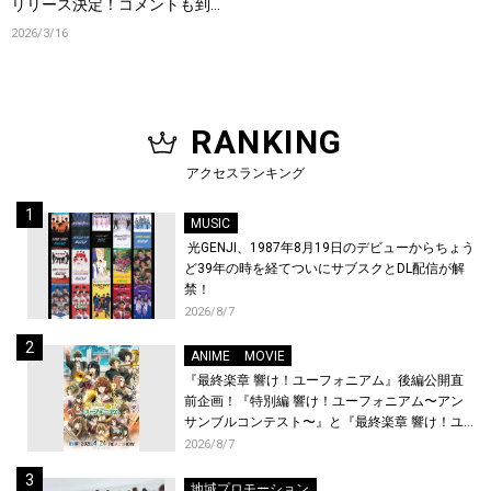
リリース決定！コメントも到
着！
2026/3/16
RANKING
アクセスランキング
MUSIC
光GENJI、1987年8月19日のデビューからちょう
ど39年の時を経てついにサブスクとDL配信が解
禁！
2026/8/7
ANIME
MOVIE
『最終楽章 響け！ユーフォニアム』後編公開直
前企画！『特別編 響け！ユーフォニアム〜アン
サンブルコンテスト〜』と『最終楽章 響け！ユ
ーフォニアム』前編の一挙上映が決定！
2026/8/7
地域プロモーション