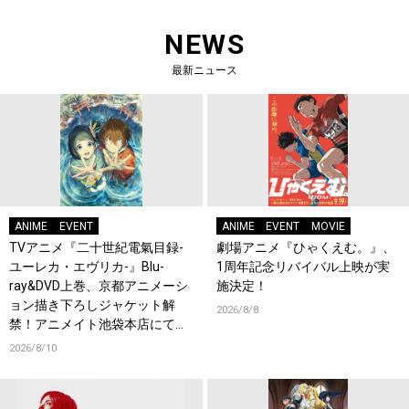
NEWS
最新ニュース
ANIME
EVENT
ANIME
EVENT
MOVIE
TVアニメ『二十世紀電氣目録-
劇場アニメ『ひゃくえむ。』、
ユーレカ・エヴリカ-』Blu-
1周年記念リバイバル上映が実
ray&DVD上巻、京都アニメーシ
施決定！
ョン描き下ろしジャケット解
2026/8/8
禁！アニメイト池袋本店にて店
頭イベント開催！
2026/8/10