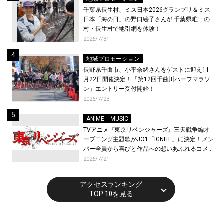
千葉県長生村、ミス日本2026グランプリ＆ミス
日本「海の日」の野口絵子さんが 千葉県唯一の
村・長生村で地引網を体験！
2026/7/31
地域プロモーション
長野県千曲市、小平奈緒さんをゲストに迎え11
月22日開催決定！「第12回千曲川ハーフマラソ
ン」エントリー受付開始！
2026/7/23
ANIME
MUSIC
TVアニメ『東京リベンジャーズ』三天戦争編オ
ープニング主題歌がJO1「IGNITE」に決定！メン
バー全員から喜びと作品への想いあふれるコメン
トが到着！9月に東京・大阪で先行上映会を開
2026/7/21
催！
アクセスランキング
TOP 10を見る