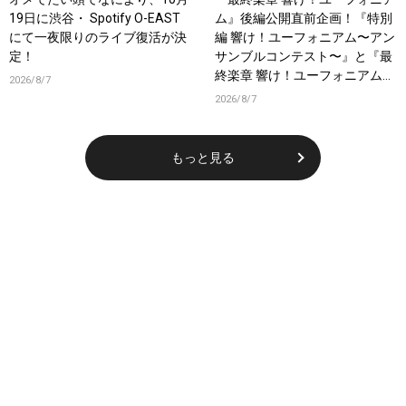
19日に渋谷・ Spotify O-EAST
ム』後編公開直前企画！『特別
にて一夜限りのライブ復活が決
編 響け！ユーフォニアム〜アン
定！
サンブルコンテスト〜』と『最
終楽章 響け！ユーフォニアム』
2026/8/7
前編の一挙上映が決定！
2026/8/7
もっと見る